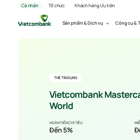
Cá nhân
Tổ chức
Khách hàng Ưu tiên
Sản phẩm & Dịch vụ
Công cụ & T
THẺ TÍN DỤNG
Vietcombank Masterc
World
HOÀN TIỀN CHI TIÊU
MIỄ
Đến 5%
Đ