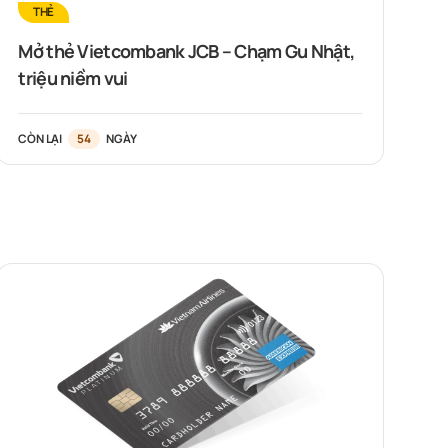
THẺ
Mở thẻ Vietcombank JCB – Chạm Gu Nhật,
triệu niềm vui
CÒN LẠI
54
NGÀY