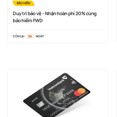
BẢO HIỂM
Duy trì bảo vệ - Nhận hoàn phí 20% cùng
bảo hiểm FWD
CÒN LẠI
24
NGÀY