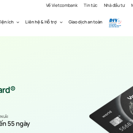
Về Vietcombank
Tin tức
Nhà đầu tư
iện ích
Liên hệ & Hỗ trợ
Giao dịch an toàn
ard®
N LÃI
ến 55 ngày