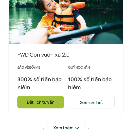
FWD Con vươn xa 2.0
BẢO VỆ BỐ/MẸ
QUỸ HỌC VẤN
300% số tiền bảo
100% số tiền bảo
hiểm
hiểm
Đặt lịch tư vấn
Xem chi tiết