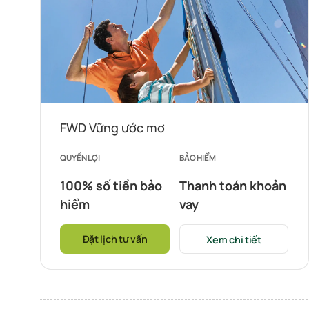
FWD Vững ước mơ
QUYỀN LỢI
BẢO HIỂM
100% số tiền bảo
Thanh toán khoản
hiểm
vay
Đặt lịch tư vấn
Xem chi tiết