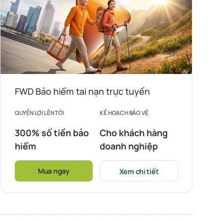
FWD Bảo hiểm tai nạn trực tuyến
QUYỀN LỢI LÊN TỚI
KẾ HOẠCH BẢO VỆ
300% số tiền bảo
Cho khách hàng
hiểm
doanh nghiệp
Mua ngay
Xem chi tiết