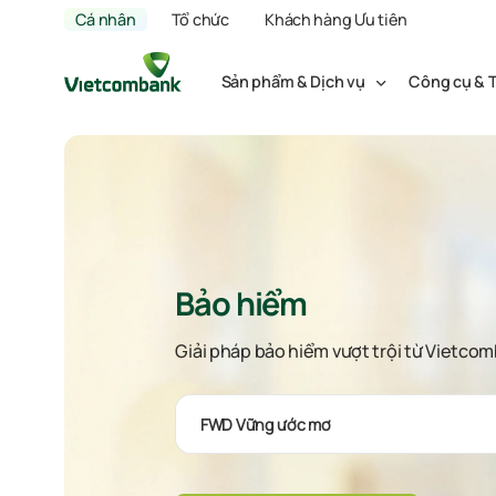
Cá nhân
Tổ chức
Khách hàng Ưu tiên
Sản phẩm & Dịch vụ
Công cụ & T
Bảo hiểm
Giải pháp bảo hiểm vượt trội từ Vietco
FWD Vững ước mơ