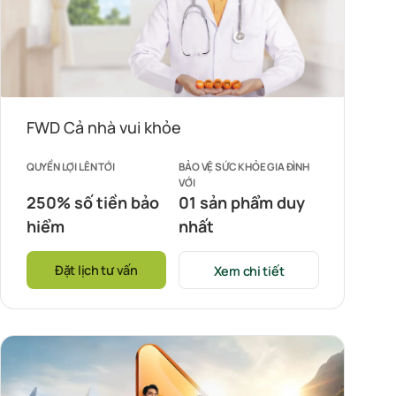
FWD Cả nhà vui khỏe
QUYỀN LỢI LÊN TỚI
BẢO VỆ SỨC KHỎE GIA ĐÌNH
VỚI
250% số tiền bảo
01 sản phẩm duy
hiểm
nhất
Đặt lịch tư vấn
Xem chi tiết