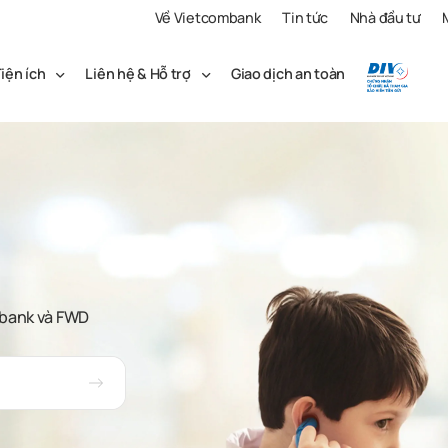
Về Vietcombank
Tin tức
Nhà đầu tư
iện ích
Liên hệ & Hỗ trợ
Giao dịch an toàn
mbank và FWD