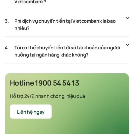
Vietcombank?
3.
Phí dịch vụ chuyển tiền tại Vietcombank là bao
nhiêu?
4.
Tôi có thể chuyển tiền tới số tài khoản của người
hưởng tại ngân hàng khác không?
Hotline 1900 54 54 13
Hỗ trợ 24/7, nhanh chóng, hiệu quả
Liên hệ ngay