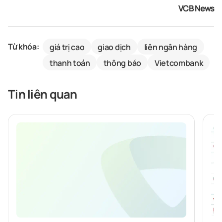
VCB News
Từ khóa:
giá trị cao
giao dịch
liên ngân hàng
thanh toán
thông báo
Vietcombank
Tin liên quan