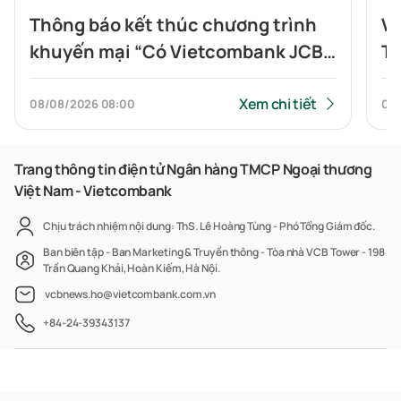
Thông báo kết thúc chương trình
Vi
khuyến mại “Có Vietcombank JCB,
To
Highlands nửa giá”
tí
Xem chi tiết
08/08/2026
08:00
07
Trang thông tin điện tử Ngân hàng TMCP Ngoại thương
Việt Nam - Vietcombank
Chịu trách nhiệm nội dung: ThS. Lê Hoàng Tùng - Phó Tổng Giám đốc.
Ban biên tập - Ban Marketing & Truyền thông - Tòa nhà VCB Tower - 198
Trần Quang Khải, Hoàn Kiếm, Hà Nội.
vcbnews.ho@vietcombank.com.vn
+84-24-39343137