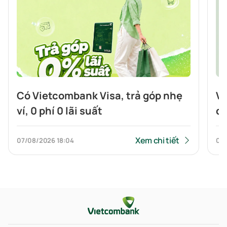
Có Vietcombank Visa, trả góp nhẹ
Vi
ví, 0 phí 0 lãi suất
đi
th
Xem chi tiết
07/08/2026
18:04
07