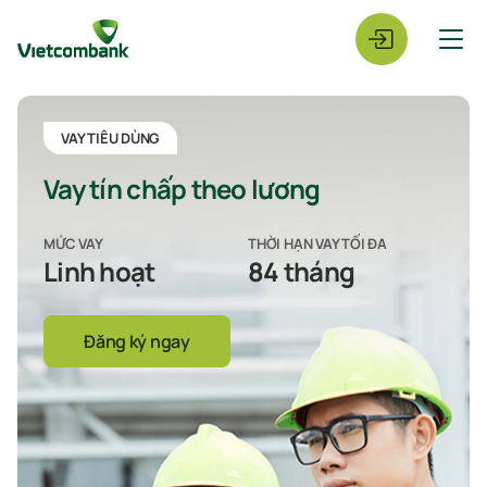
VAY TIÊU DÙNG
Vay tín chấp theo lương
MỨC VAY
THỜI HẠN VAY TỐI ĐA
Linh hoạt
84 tháng
Đăng ký ngay