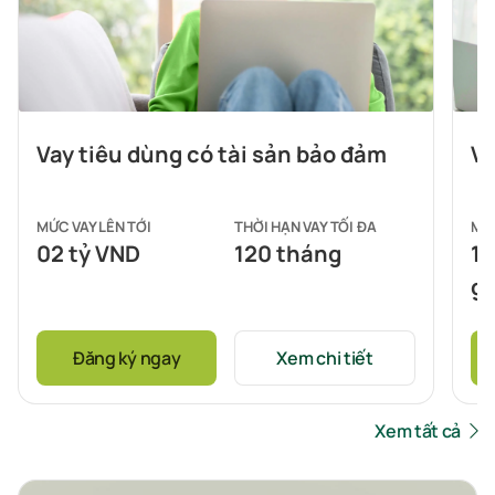
Vay tiêu dùng có tài sản bảo đảm
Va
MỨC VAY LÊN TỚI
THỜI HẠN VAY TỐI ĐA
MỨC
02 tỷ VND
120 tháng
10
gi
Đăng ký ngay
Xem chi tiết
Xem tất cả