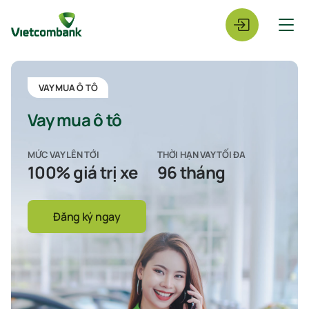
VAY MUA Ô TÔ
Vay mua ô tô
MỨC VAY LÊN TỚI
THỜI HẠN VAY TỐI ĐA
100% giá trị xe
96 tháng
Đăng ký ngay