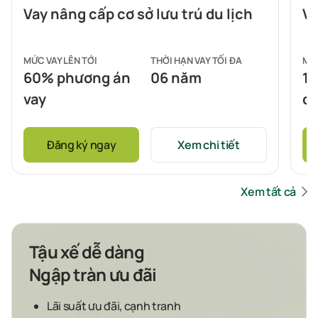
Vay nâng cấp cơ sở lưu trú du lịch
Va
MỨC VAY LÊN TỚI
THỜI HẠN VAY TỐI ĐA
MỨC
60% phương án
06 năm
10
vay
đấ
Đăng ký ngay
Xem chi tiết
Xem tất cả
Tậu xế dễ dàng
Ngập tràn ưu đãi
Lãi suất ưu đãi, cạnh tranh