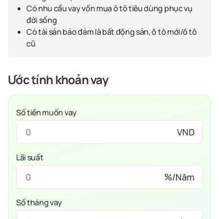
Có nhu cầu vay vốn mua ô tô tiêu dùng phục vụ
đời sống
Có tài sản bảo đảm là bất động sản, ô tô mới/ô tô
cũ
Ước tính khoản vay
Số tiền muốn vay
VND
Lãi suất
%/Năm
Số tháng vay