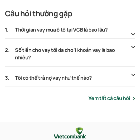
Câu hỏi thường gặp
1.
Thời gian vay mua ô tô tại VCB là bao lâu?
2.
Số tiền cho vay tối đa cho 1 khoản vay là bao
nhiêu?
3.
Tôi có thể trả nợ vay như thế nào?
Xem tất cả câu hỏi