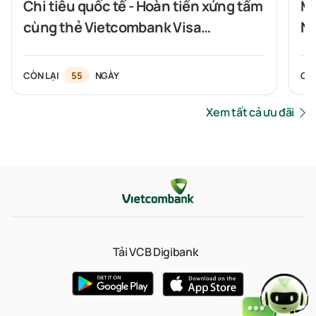
Chi tiêu quốc tế - Hoàn tiền xứng tầm
Mở
cùng thẻ Vietcombank Visa
Nh
Signature
CÒN LẠI
55
NGÀY
CÒ
Xem tất cả ưu đãi
Tải VCB Digibank