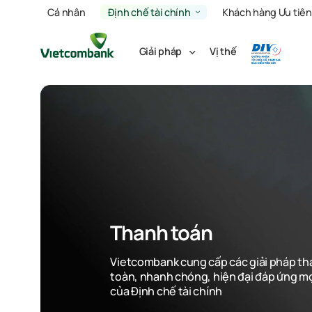
Cá nhân
Định chế tài chính
Khách hàng Ưu tiên
Giải pháp
Vị thế
Thanh toán
Vietcombank cung cấp các giải pháp th
toàn, nhanh chóng, hiện đại đáp ứng m
của Định chế tài chính