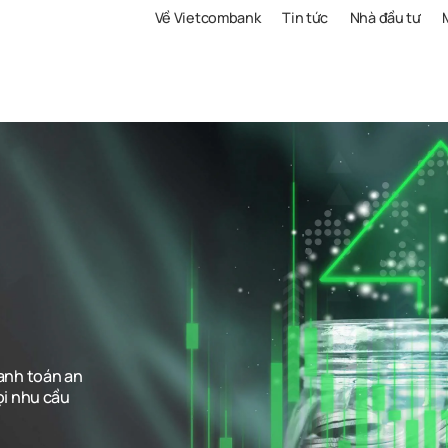
Về Vietcombank
Tin tức
Nhà đầu tư
anh toán an
ọi nhu cầu