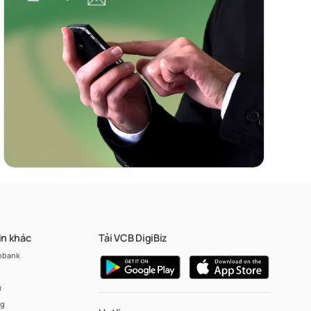
in khác
Tải VCB DigiBiz
mbank
ư
ng