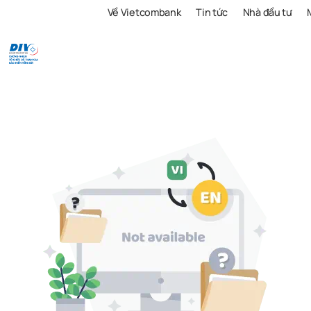
Về Vietcombank
Tin tức
Nhà đầu tư