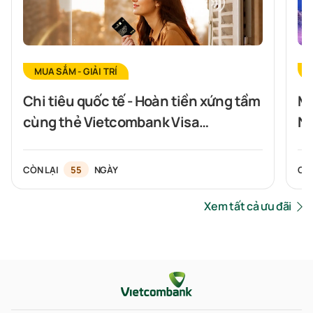
MUA SẮM - GIẢI TRÍ
Chi tiêu quốc tế - Hoàn tiền xứng tầm
Mở
cùng thẻ Vietcombank Visa
Nh
Signature
CÒN LẠI
55
NGÀY
CÒ
Xem tất cả ưu đãi