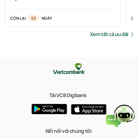
Si
CÒN LẠI
53
NGÀY
CÒ
Xem tất cả ưu đãi
Tải VCB Digibank
Kết nối với chúng tôi: