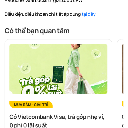
+ Voucher Starbucks trị giá 5.000 KRW
Điều kiện, điều khoản chi tiết áp dụng
tại đây
Có thể bạn quan tâm
MUA SẮM - GIẢI TRÍ
Có Vietcombank Visa, trả góp nhẹ ví,
Ch
0 phí 0 lãi suất
cù